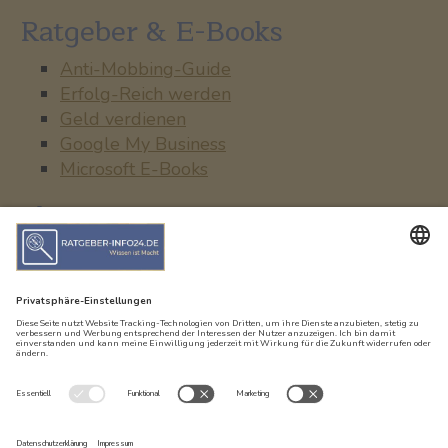
Ratgeber & E-Books
Anti-Mobbing-Guide
Erfolg-Reich werden
Geld verdienen
Google My Business
Microsoft E-Books
Shopping-Tipps
Bücher, Musik & Videos
Elektronik, Handy & PC
Immobilien
Online-Games
Web-Hosting
Shop-Links
AGB